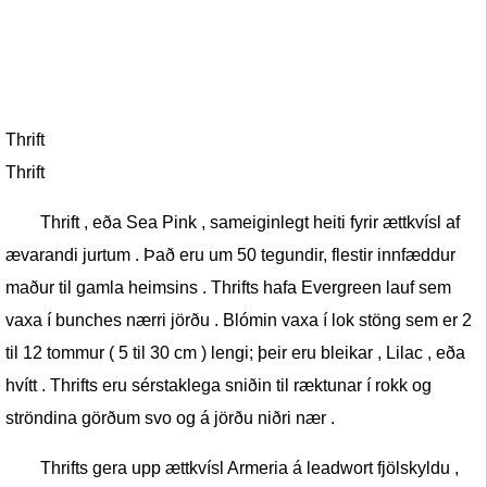
Thrift
Thrift
Thrift , eða Sea Pink , sameiginlegt heiti fyrir ættkvísl af
ævarandi jurtum . Það eru um 50 tegundir, flestir innfæddur
maður til gamla heimsins . Thrifts hafa Evergreen lauf sem
vaxa í bunches nærri jörðu . Blómin vaxa í lok stöng sem er 2
til 12 tommur ( 5 til 30 cm ) lengi; þeir eru bleikar , Lilac , eða
hvítt . Thrifts eru sérstaklega sniðin til ræktunar í rokk og
ströndina görðum svo og á jörðu niðri nær .
Thrifts gera upp ættkvísl Armeria á leadwort fjölskyldu ,