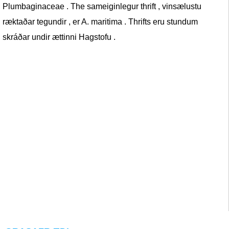
Plumbaginaceae . The sameiginlegur thrift , vinsælustu
ræktaðar tegundir , er A. maritima . Thrifts eru stundum
skráðar undir ættinni Hagstofu .