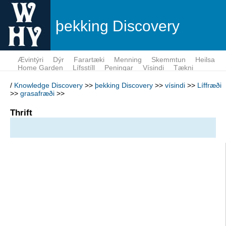
þekking Discovery
Ævintýri
Dýr
Farartæki
Menning
Skemmtun
Heilsa
Home Garden
Lífsstíll
Peningar
Vísindi
Tækni
/
Knowledge Discovery
>>
þekking Discovery
>>
vísindi
>>
Líffræði
>>
grasafræði
>>
Thrift